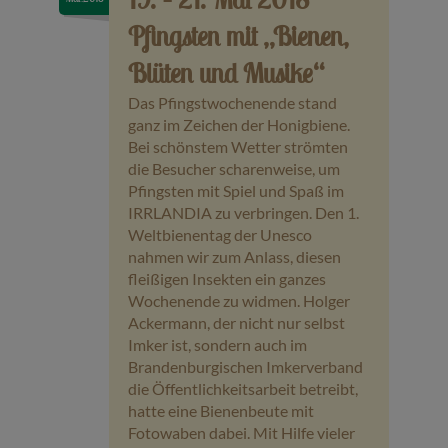
Pfingsten mit „Bienen,
Blüten und Musike“
Das Pfingstwochenende stand
ganz im Zeichen der Honigbiene.
Bei schönstem Wetter strömten
die Besucher scharenweise, um
Pfingsten mit Spiel und Spaß im
IRRLANDIA zu verbringen. Den 1.
Weltbienentag der Unesco
nahmen wir zum Anlass, diesen
fleißigen Insekten ein ganzes
Wochenende zu widmen. Holger
Ackermann, der nicht nur selbst
Imker ist, sondern auch im
Brandenburgischen Imkerverband
die Öffentlichkeitsarbeit betreibt,
hatte eine Bienenbeute mit
Fotowaben dabei. Mit Hilfe vieler