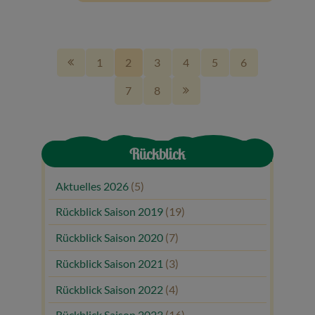
1
2
3
4
5
6
7
8
Rückblick
Aktuelles 2026
(5)
Rückblick Saison 2019
(19)
Rückblick Saison 2020
(7)
Rückblick Saison 2021
(3)
Rückblick Saison 2022
(4)
Rückblick Saison 2023
(16)