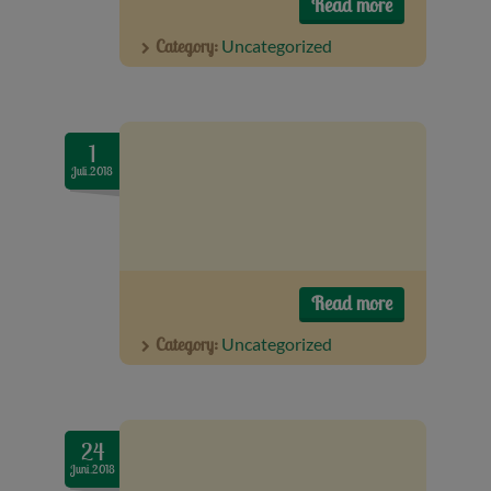
Read more
Veranstaltungen
Category:
Uncategorized
Baumpaten
Kontakt
1
Juli.2018
Read more
Category:
Uncategorized
24
Juni.2018