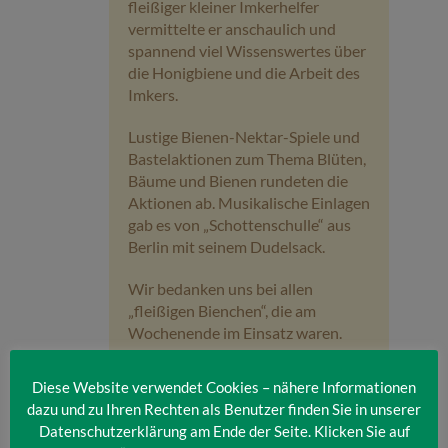
fleißiger kleiner Imkerhelfer
vermittelte er anschaulich und
spannend viel Wissenswertes über
die Honigbiene und die Arbeit des
Imkers.
Lustige Bienen-Nektar-Spiele und
Bastelaktionen zum Thema Blüten,
Bäume und Bienen rundeten die
Aktionen ab. Musikalische Einlagen
gab es von „Schottenschulle“ aus
Berlin mit seinem Dudelsack.
Wir bedanken uns bei allen
„fleißigen Bienchen“, die am
Wochenende im Einsatz waren.
Diese Website verwendet Cookies – nähere Informationen
dazu und zu Ihren Rechten als Benutzer finden Sie in unserer
Datenschutzerklärung am Ende der Seite. Klicken Sie auf