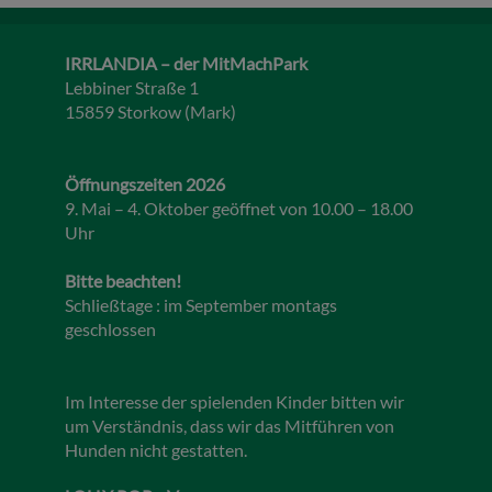
IRRLANDIA – der MitMachPark
Lebbiner Straße 1
15859 Storkow (Mark)
Öffnungszeiten 2026
9. Mai – 4. Oktober geöffnet von 10.00 – 18.00
Uhr
Bitte beachten!
Schließtage : im September montags
geschlossen
Im Interesse der spielenden Kinder bitten wir
um Verständnis, dass wir das Mitführen von
Hunden nicht gestatten.