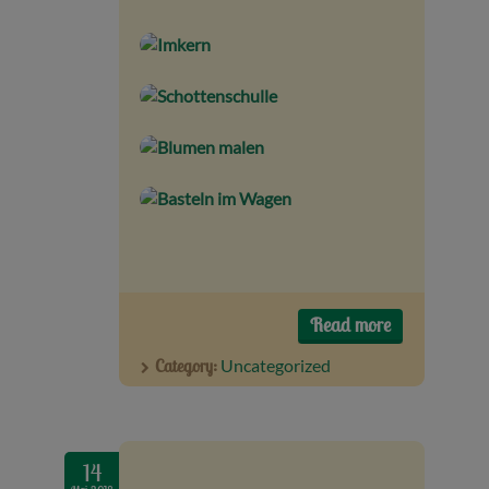
Read more
Category:
Uncategorized
14