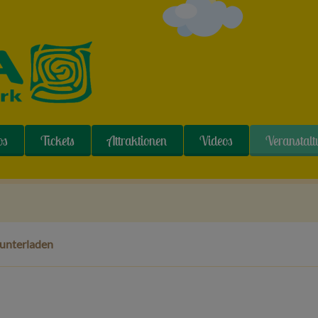
os
Tickets
Attraktionen
Videos
Veranstal
runterladen