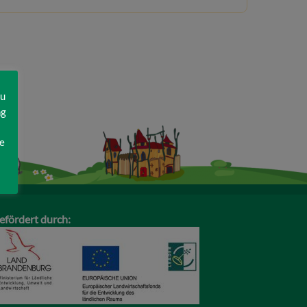
zu
ng
e
efördert durch: