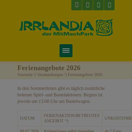
Startseite
Ferienangebote 2026
Startseite
>
Veranstaltungen
>
Ferienangebote 2026
Über uns
In den Sommerferien gibt es täglich zusätzliche
Preise & Infos
betreute Spiel- und Bastelaktionen. Beginn ist
jeweils um 13.00 Uhr am Bastelwagen.
Tickets
FERIENAKTION/BETREUTES
Attraktionen
DATUM
UNKOSTENBE
ANGEBOT *)
Videos
09.07.2026
Kräuterkissen selbst herstellen
ab 7 Euro