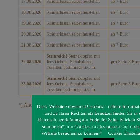
17.08.2026
Kräuterkissen selbst herstellen
ab 7 Euro
18.08.2026
Kräuterkissen selbst herstellen
ab 7 Euro
19.08.2026
Kräuterkissen selbst herstellen
ab 7 Euro
20.08.2026
Kräuterkissen selbst herstellen
ab 7 Euro
21.08.2026
Kräuterkissen selbst herstellen
ab 7 Euro
Steinreich!
Steineklopfen mit
22.08.2026
Jens Oehme, Steinbalance,
pro Stein 8 Eur
Fossilien bestimmen u.v. m.
Steinreich!
Steineklopfen mit
23.08.2026
Jens Oehme, Steinbalance,
pro Stein 8 Eur
Fossilien bestimmen u.v. m.
*) Änderungen vorbehalten
Diese Website verwendet Cookies – nähere Informat
und zu Ihren Rechten als Benutzer finden Sie in 
Datenschutzerklärung am Ende der Seite. Klicken Si
stimme zu“, um Cookies zu akzeptieren und direk
Website besuchen zu können.“
Cookie Einstell