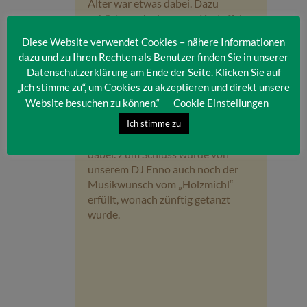
Alter war etwas dabei. Dazu
gehörte auch, dass man Kartoffeln
frisch vom Feld der
Diese Website verwendet Cookies – nähere Informationen
Agrargenossenschaft Berghof mit
dazu und zu Ihren Rechten als Benutzer finden Sie in unserer
nach Hause nehmen konnte.
Datenschutzerklärung am Ende der Seite. Klicken Sie auf
Am Samstag machte der 1.
„Ich stimme zu“, um Cookies zu akzeptieren und direkt unsere
Kegelsportverein 1959 Seelow
Website besuchen zu können.“
Cookie Einstellungen
einen Ausflug ins IRRLANDIA. Die
lustige Truppe probierte alle
Ich stimme zu
Spielgeräte aus und hatte viel Spaß
dabei. Zum Schluss wurde von
unserem DJ Enno auch noch der
Musikwunsch vom „Holzmichl“
erfüllt, wonach zünftig getanzt
wurde.