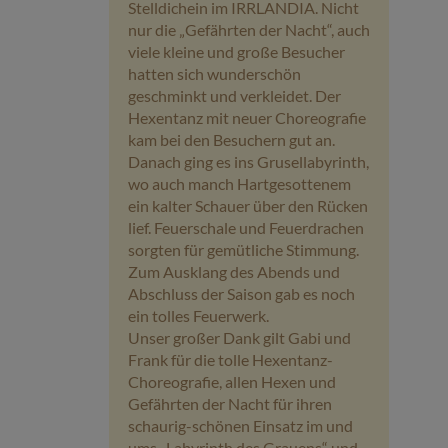
Stelldichein im IRRLANDIA. Nicht
nur die „Gefährten der Nacht“, auch
viele kleine und große Besucher
hatten sich wunderschön
geschminkt und verkleidet. Der
Hexentanz mit neuer Choreografie
kam bei den Besuchern gut an.
Danach ging es ins Grusellabyrinth,
wo auch manch Hartgesottenem
ein kalter Schauer über den Rücken
lief. Feuerschale und Feuerdrachen
sorgten für gemütliche Stimmung.
Zum Ausklang des Abends und
Abschluss der Saison gab es noch
ein tolles Feuerwerk.
Unser großer Dank gilt Gabi und
Frank für die tolle Hexentanz-
Choreografie, allen Hexen und
Gefährten der Nacht für ihren
schaurig-schönen Einsatz im und
ums „Labyrinth des Grauens“ und