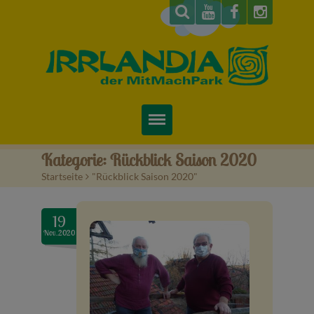
Startseite
Kategorie:
Rückblick Saison 2020
Startseite
>
"Rückblick Saison 2020"
Über uns
Preise & Infos
19
Nov..2020
Tickets
Attraktionen
Videos