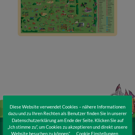
Veranstaltungen
Baumpaten
Kontakt
Diese Website verwendet Cookies – nähere Informationen
dazu und zu Ihren Rechten als Benutzer finden Sie in unserer
Datenschutzerklärung am Ende der Seite. Klicken Sie auf
„Ich stimme zu“, um Cookies zu akzeptieren und direkt unsere
IRRLANDIA – der MitMachPark
Website besuchen zu können.“
Cookie Einstellungen