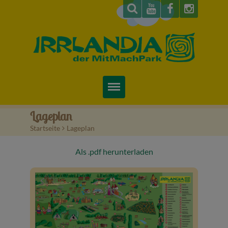
Startseite
Lageplan
Startseite
>
Lageplan
Über uns
Als .pdf herunterladen
Preise & Infos
Tickets
Attraktionen
Videos