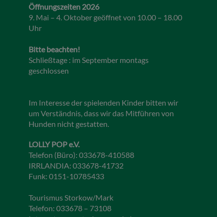
Öffnungszeiten 2026
9. Mai – 4. Oktober geöffnet von 10.00 – 18.00
Uhr
Bitte beachten!
Schließtage : im September montags
geschlossen
Im Interesse der spielenden Kinder bitten wir
um Verständnis, dass wir das Mitführen von
Hunden nicht gestatten.
LOLLY POP e.V.
Telefon (Büro): 033678-410588
IRRLANDIA: 033678-41732
Funk: 0151-10785433
Tourismus Storkow/Mark
Telefon: 033678 – 73108