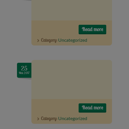
Read more
Category:
Uncategorized
25
Mai.2017
Read more
Category:
Uncategorized