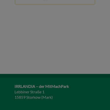
IRRLANDIA – der MitMachPark
Lebbiner Straße 1
15859 Storkow (Mark)