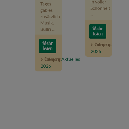
in voller
Tages
Schönheit
gab es
...
zusätzlich
Musik,
Mehr
Bullri ...
lesen
Mehr
Category:
Aktuelle
lesen
2026
Category:
Aktuelles
2026