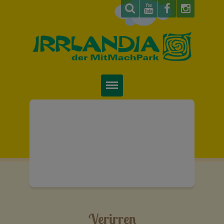
Startseite
Über uns
Preise & Infos
Tickets
Attraktionen
Verirren
Videos