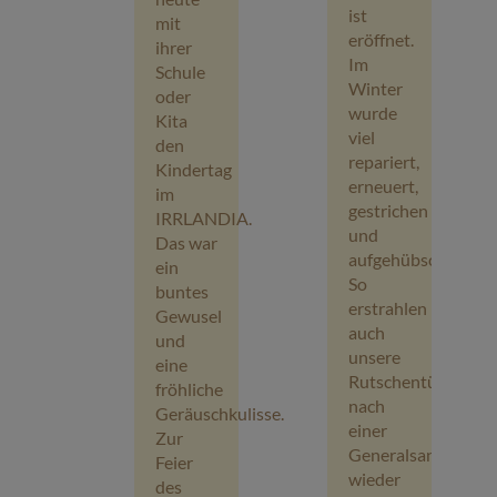
ist
mit
eröffnet.
ihrer
Im
Schule
Winter
oder
wurde
Kita
viel
den
repariert,
Kindertag
erneuert,
im
gestrichen
IRRLANDIA.
und
Das war
aufgehübscht.
ein
So
buntes
erstrahlen
Gewusel
auch
und
unsere
eine
Rutschentürme
fröhliche
nach
Geräuschkulisse.
einer
Zur
Generalsanierung
Feier
wieder
des