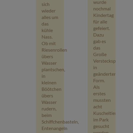
wurde
sich
nochmal
wieder
Kindertag
alles um
für alle
das
gefeiert.
kühle
Dazu
Nass.
gab es
Ob mit
das
Riesenrollen
Große
übers
Versteckspiel
Wasser
in
plantschen,
geänderter
in
Form.
kleinen
Als
Böötchen
erstes
übers
mussten
Wasser
acht
rudern,
Kuscheltiere
beim
im Park
Schiffchenbasteln,
gesucht
Entenangeln
werden.