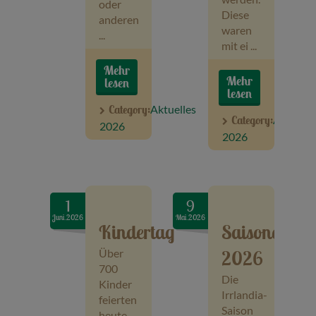
oder
Diese
anderen
waren
...
mit ei ...
Mehr
Mehr
lesen
lesen
Category:
Aktuelles
Category:
Aktuelle
2026
2026
1
9
Juni.2026
Mai.2026
Kindertag
Saisoneröff
Über
2026
700
Die
Kinder
Irrlandia-
feierten
Saison
heute