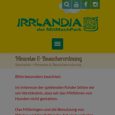
Startseite
Hinweise & Besucherordnung
Startseite
>
Hinweise & Besucherordnung
Über uns
Bitte besonders beachten:
Preise & Infos
Im Interesse der spielenden Kinder bitten wir
Tickets
um Verständnis, dass wir das Mitführen von
Hunden nicht gestatten.
Attraktionen
Das Mitbringen und die Benutzung von
Videos
Piñatas und Konfetti jeder Art sind verboten.