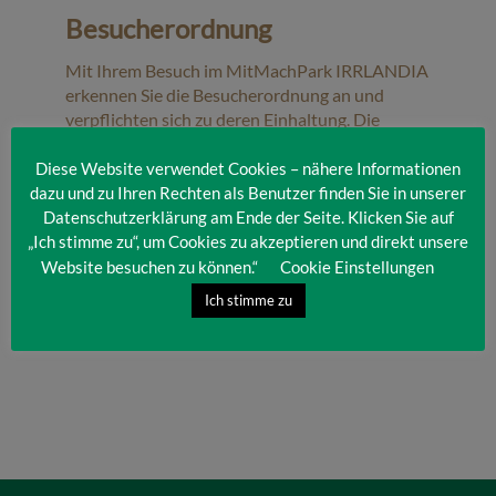
Besucherordnung
Mit Ihrem Besuch im MitMachPark IRRLANDIA
erkennen Sie die Besucherordnung an und
verpflichten sich zu deren Einhaltung. Die
Besucherordnung finden Sie hier zum
Download
.
Diese Website verwendet Cookies – nähere Informationen
dazu und zu Ihren Rechten als Benutzer finden Sie in unserer
Datenschutzerklärung am Ende der Seite. Klicken Sie auf
„Ich stimme zu“, um Cookies zu akzeptieren und direkt unsere
Website besuchen zu können.“
Cookie Einstellungen
Ich stimme zu