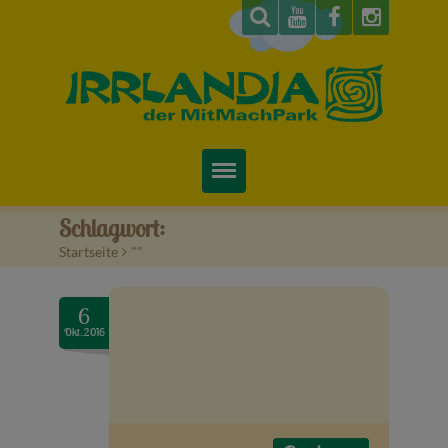
Startseite
Schlagwort:
Startseite
>
""
Über uns
Preise & Infos
6
Okt..2016
Tickets
Attraktionen
Videos