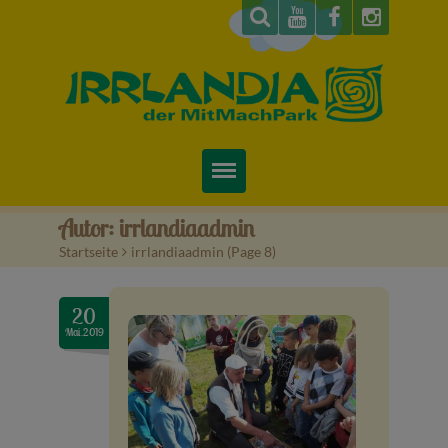
Startseite
Autor:
irrlandiaadmin
Startseite
>
irrlandiaadmin
(
Page 8
)
Über uns
Preise & Infos
20
Mai.2019
Tickets
Attraktionen
Videos