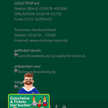
LOLLY POP e.V.
Telefon (Büro): 033678-410588
IRRLANDIA: 033678-41732
Funk: 0151-10785433
Tourismus Storkow/Mark
Telefon: 033678 – 73108
Internet:
www.storkow-mark.de
gefördert durch:
präsentiert von:
Mitglied im: