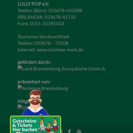
LOLLY POP e.V.
Telefon (Büro): 033678-410588
IRRLANDIA: 033678-41732
Funk: 0151-10785433
Tourismus Storkow/Mark
Telefon: 033678 – 73108
Internet:
www.storkow-mark.de
gefördert durch:
präsentiert von:
Mitglied im: