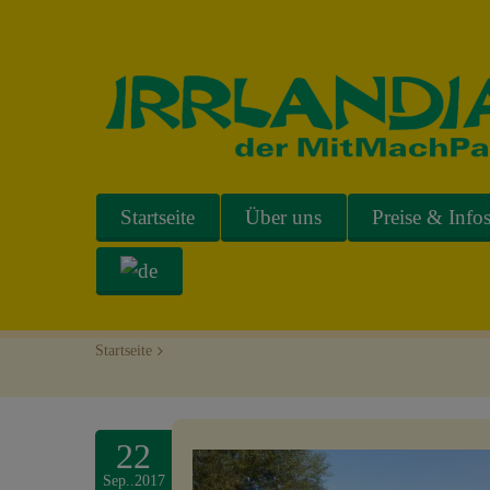
Startseite
Über uns
Preise & Info
Startseite
>
22
Sep..2017