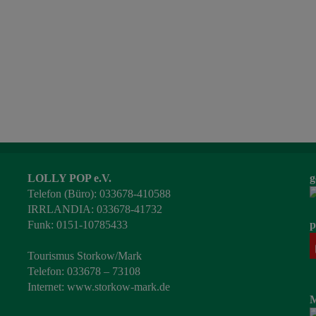
LOLLY POP e.V.
g
Telefon (Büro): 033678-410588
IRRLANDIA: 033678-41732
Funk: 0151-10785433
p
Tourismus Storkow/Mark
Telefon: 033678 – 73108
Internet:
www.storkow-mark.de
M