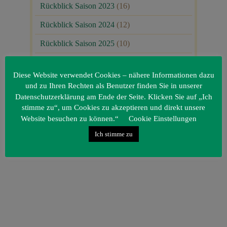
Rückblick Saison 2023
(16)
Rückblick Saison 2024
(12)
Rückblick Saison 2025
(10)
Uncategorized
(80)
Diese Website verwendet Cookies – nähere Informationen dazu
Unsere Gäste
(1)
und zu Ihren Rechten als Benutzer finden Sie in unserer
Datenschutzerklärung am Ende der Seite. Klicken Sie auf „Ich
stimme zu“, um Cookies zu akzeptieren und direkt unsere
Website besuchen zu können.“
Cookie Einstellungen
Ich stimme zu