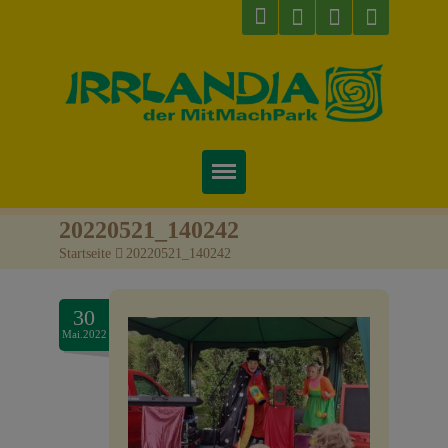
Startseite
20220521_140242
Startseite
>
20220521_140242
Über uns
Preise & Infos
30
Mai.2022
Tickets
Attraktionen
Videos