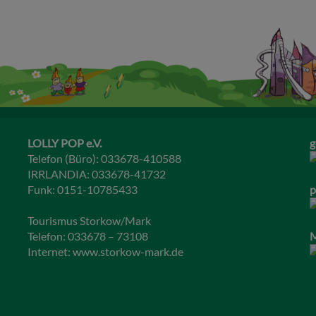
LOLLY POP e.V.
g
Telefon (Büro): 033678-410588
IRRLANDIA: 033678-41732
Funk: 0151-10785433
p
Tourismus Storkow/Mark
Telefon: 033678 – 73108
M
Internet:
www.storkow-mark.de