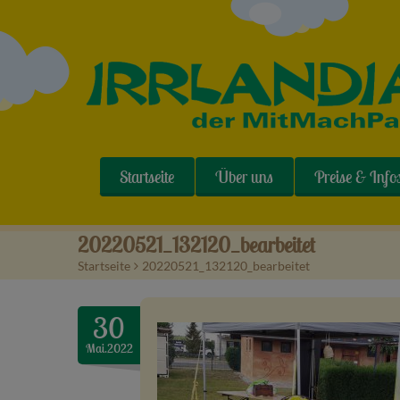
Startseite
Über uns
Preise & Info
20220521_132120_bearbeitet
Startseite
>
20220521_132120_bearbeitet
30
Mai.2022