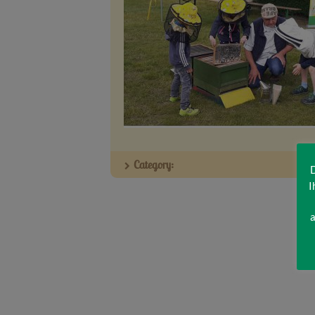
Category:
D
I
a