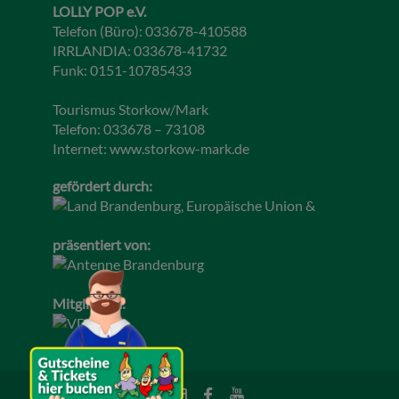
LOLLY POP e.V.
Telefon (Büro): 033678-410588
IRRLANDIA: 033678-41732
Funk: 0151-10785433
Tourismus Storkow/Mark
Telefon: 033678 – 73108
Internet:
www.storkow-mark.de
gefördert durch:
präsentiert von:
Mitglied im: