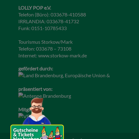
LOLLY POP e.V.
Telefon (Büro): 033678-410588
IRRLANDIA: 033678-41732
Funk: 0151-10785433
Tourismus Storkow/Mark
Telefon: 033678 – 73108
Internet:
www.storkow-mark.de
gefördert durch:
präsentiert von:
Mitglied im: