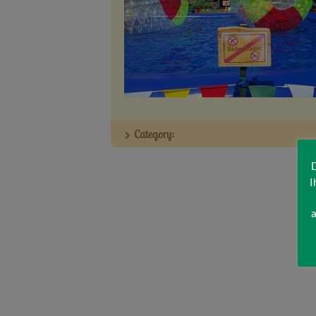
Category:
D
I
a