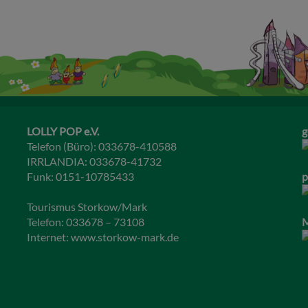
LOLLY POP e.V.
g
Telefon (Büro): 033678-410588
IRRLANDIA: 033678-41732
Funk: 0151-10785433
p
Tourismus Storkow/Mark
Telefon: 033678 – 73108
M
Internet:
www.storkow-mark.de