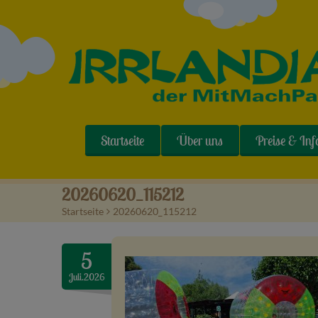
Startseite
Über uns
Preise & Inf
20260620_115212
Startseite
>
20260620_115212
5
Juli.2026