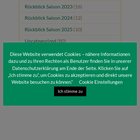
Rückblick Saison 2023
(16)
Rückblick Saison 2024
(12)
Rückblick Saison 2025
(10)
Uncategorized
(80)
Unsere Gäste
(1)
Diese Website verwendet Cookies – nähere Informationen
dazu und zu Ihren Rechten als Benutzer finden Sie in unserer
Datenschutzerklärung am Ende der Seite. Klicken Sie auf
„Ich stimme zu“, um Cookies zu akzeptieren und direkt unsere
Website besuchen zu können.“
Cookie Einstellungen
Ich stimme zu