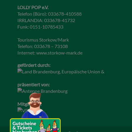
LOLLY POP e.V.
Telefon (Büro): 033678-410588
IRRLANDIA: 033678-41732
Funk: 0151-10785433
Tourismus Storkow/Mark
Telefon: 033678 – 73108
Internet:
www.storkow-mark.de
gefördert durch:
präsentiert von:
Mitglied im: