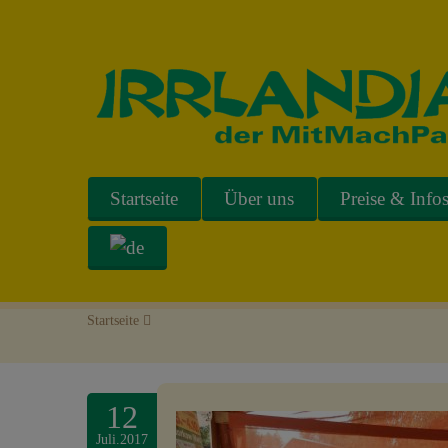
Startseite
Über uns
Preise & Info
Startseite
>
12
Juli.2017