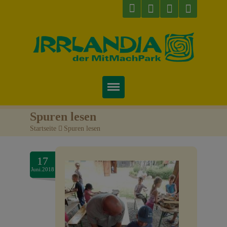
Startseite
Spuren lesen
Startseite
>
Spuren lesen
Über uns
Preise & Infos
17
Juni.2018
Tickets
Attraktionen
Videos