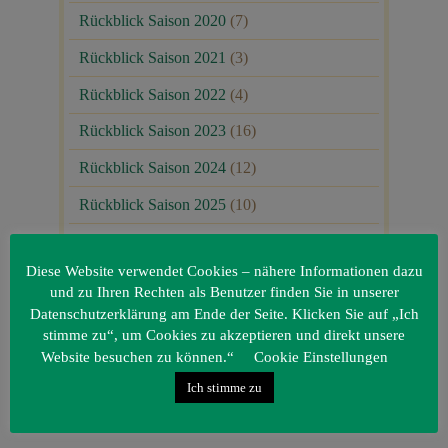
Rückblick Saison 2020
(7)
Rückblick Saison 2021
(3)
Rückblick Saison 2022
(4)
Rückblick Saison 2023
(16)
Rückblick Saison 2024
(12)
Rückblick Saison 2025
(10)
Uncategorized
(80)
Diese Website verwendet Cookies – nähere Informationen dazu
Unsere Gäste
(1)
und zu Ihren Rechten als Benutzer finden Sie in unserer
Datenschutzerklärung am Ende der Seite. Klicken Sie auf „Ich
stimme zu“, um Cookies zu akzeptieren und direkt unsere
Website besuchen zu können.“
Cookie Einstellungen
Ich stimme zu