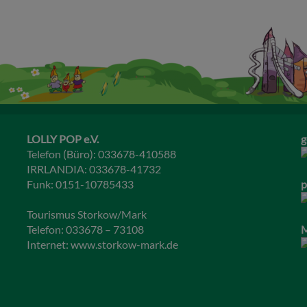
LOLLY POP e.V.
g
Telefon (Büro): 033678-410588
IRRLANDIA: 033678-41732
Funk: 0151-10785433
p
Tourismus Storkow/Mark
Telefon: 033678 – 73108
M
Internet:
www.storkow-mark.de