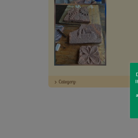
D
I
Category:
a