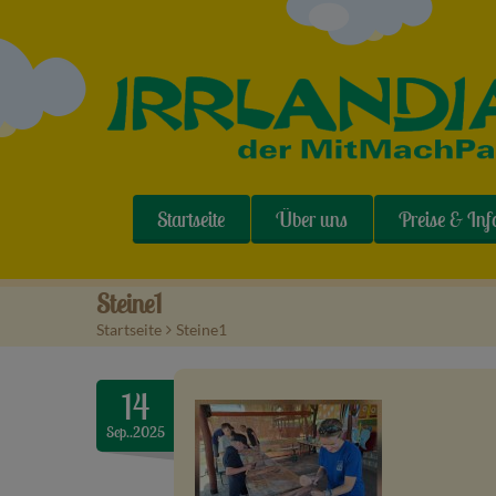
Startseite
Über uns
Preise & Inf
Steine1
Startseite
>
Steine1
14
Sep..2025