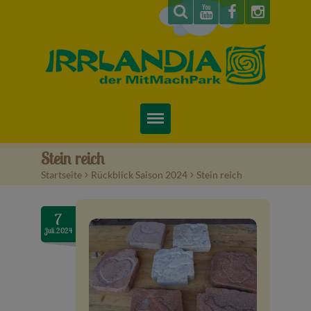
Startseite
Stein reich
Startseite
>
Rückblick Saison 2024
>
Stein reich
Über uns
Preise & Infos
7
Juli.2024
Tickets
Attraktionen
Videos