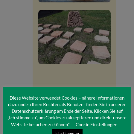
Diese Website verwendet Cookies – nähere Informationen
dazu und zu Ihren Rechten als Benutzer finden Sie in unserer
Datenschutzerklärung am Ende der Seite. Klicken Sie auf
„Ich stimme zu“, um Cookies zu akzeptieren und direkt unsere
Category:
Rückblick Saison 2024
Website besuchen zu können.“
Cookie Einstellungen
Ich stimme zu