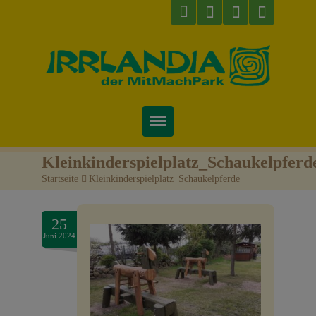
Startseite
Kleinkinderspielplatz_Schaukelpferd
Startseite
>
Kleinkinderspielplatz_Schaukelpferde
Über uns
Preise & Infos
25
Juni.2024
Tickets
Attraktionen
Videos