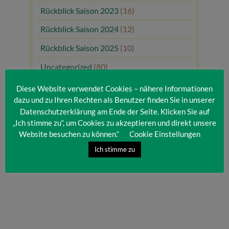
Rückblick Saison 2023
(16)
Rückblick Saison 2024
(12)
Rückblick Saison 2025
(10)
Uncategorized
(80)
Unsere Gäste
(1)
Diese Website verwendet Cookies – nähere Informationen
dazu und zu Ihren Rechten als Benutzer finden Sie in unserer
Datenschutzerklärung am Ende der Seite. Klicken Sie auf
„Ich stimme zu“, um Cookies zu akzeptieren und direkt unsere
Website besuchen zu können.“
Cookie Einstellungen
Ich stimme zu