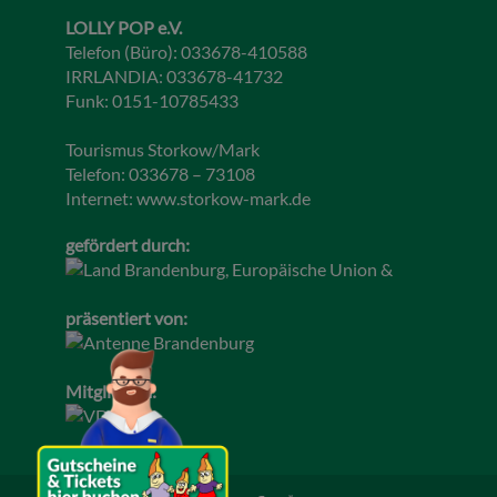
LOLLY POP e.V.
Telefon (Büro): 033678-410588
IRRLANDIA: 033678-41732
Funk: 0151-10785433
Tourismus Storkow/Mark
Telefon: 033678 – 73108
Internet:
www.storkow-mark.de
gefördert durch:
präsentiert von:
Mitglied im: