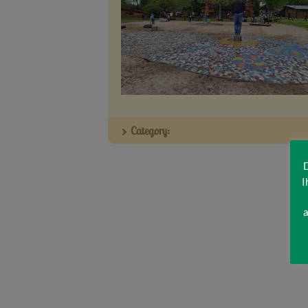
Category:
D
I
a