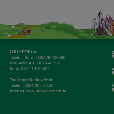
LOLLY POP e.V.
g
Telefon (Büro): 033678-410588
IRRLANDIA: 033678-41732
Funk: 0151-10785433
p
Tourismus Storkow/Mark
Telefon: 033678 – 73108
M
Internet:
www.storkow-mark.de