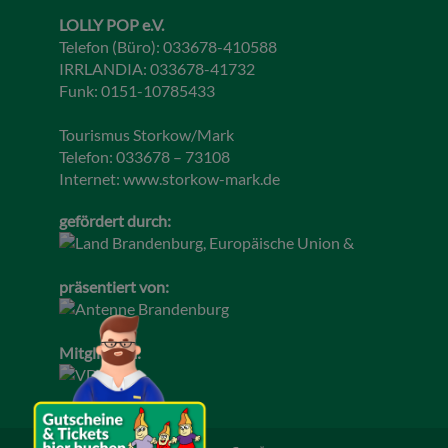
LOLLY POP e.V.
Telefon (Büro): 033678-410588
IRRLANDIA: 033678-41732
Funk: 0151-10785433
Tourismus Storkow/Mark
Telefon: 033678 – 73108
Internet:
www.storkow-mark.de
gefördert durch:
präsentiert von:
Mitglied im: