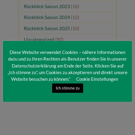
Rückblick Saison 2023
(16)
Rückblick Saison 2024
(12)
Rückblick Saison 2025
(10)
Uncategorized
(80)
Unsere Gäste
(1)
Diese Website verwendet Cookies – nähere Informationen
dazu und zu Ihren Rechten als Benutzer finden Sie in unserer
Datenschutzerklärung am Ende der Seite. Klicken Sie auf
„Ich stimme zu“, um Cookies zu akzeptieren und direkt unsere
Website besuchen zu können.“
Cookie Einstellungen
Ich stimme zu