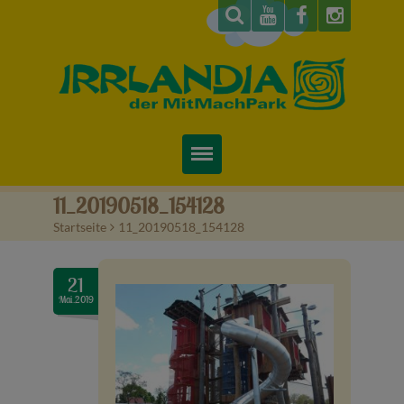
Startseite
11_20190518_154128
Startseite
>
11_20190518_154128
Über uns
Preise & Infos
21
Mai.2019
Tickets
Attraktionen
Videos