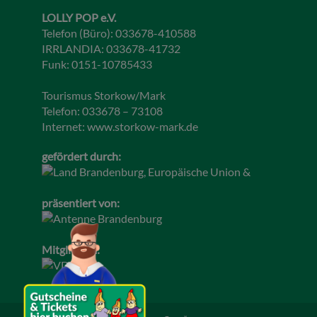
LOLLY POP e.V.
Telefon (Büro): 033678-410588
IRRLANDIA: 033678-41732
Funk: 0151-10785433
Tourismus Storkow/Mark
Telefon: 033678 – 73108
Internet:
www.storkow-mark.de
gefördert durch:
präsentiert von:
Mitglied im: