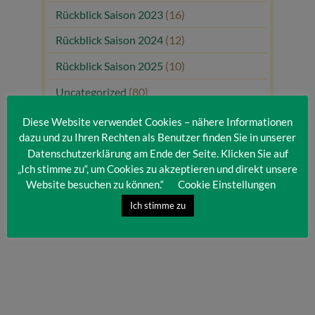
Rückblick Saison 2023
(16)
Rückblick Saison 2024
(12)
Rückblick Saison 2025
(10)
Uncategorized
(80)
Unsere Gäste
(1)
Diese Website verwendet Cookies – nähere Informationen
dazu und zu Ihren Rechten als Benutzer finden Sie in unserer
Datenschutzerklärung am Ende der Seite. Klicken Sie auf
„Ich stimme zu“, um Cookies zu akzeptieren und direkt unsere
Website besuchen zu können.“
Cookie Einstellungen
Ich stimme zu