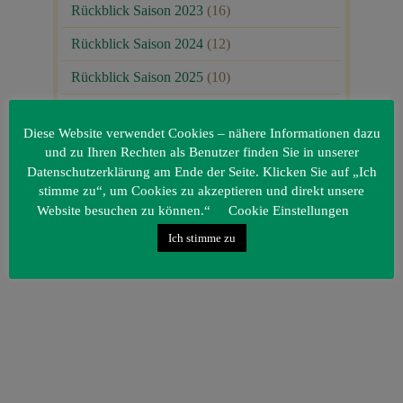
Rückblick Saison 2023
(16)
Rückblick Saison 2024
(12)
Rückblick Saison 2025
(10)
Uncategorized
(80)
Diese Website verwendet Cookies – nähere Informationen dazu
Unsere Gäste
(1)
und zu Ihren Rechten als Benutzer finden Sie in unserer
Datenschutzerklärung am Ende der Seite. Klicken Sie auf „Ich
stimme zu“, um Cookies zu akzeptieren und direkt unsere
Website besuchen zu können.“
Cookie Einstellungen
Ich stimme zu