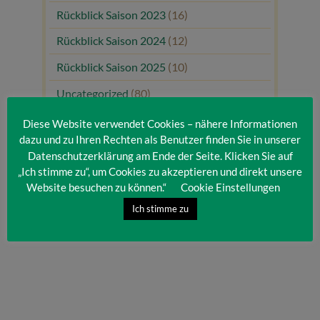
Rückblick Saison 2023
(16)
Rückblick Saison 2024
(12)
Rückblick Saison 2025
(10)
Uncategorized
(80)
Unsere Gäste
(1)
Diese Website verwendet Cookies – nähere Informationen
dazu und zu Ihren Rechten als Benutzer finden Sie in unserer
Datenschutzerklärung am Ende der Seite. Klicken Sie auf
„Ich stimme zu“, um Cookies zu akzeptieren und direkt unsere
Website besuchen zu können.“
Cookie Einstellungen
Ich stimme zu