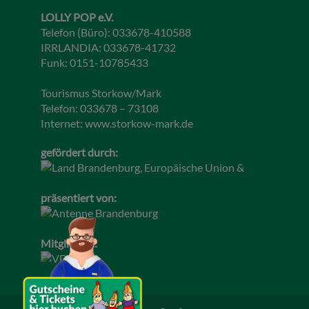
LOLLY POP e.V.
Telefon (Büro): 033678-410588
IRRLANDIA: 033678-41732
Funk: 0151-10785433
Tourismus Storkow/Mark
Telefon: 033678 – 73108
Internet:
www.storkow-mark.de
gefördert durch:
präsentiert von:
Mitglied im: