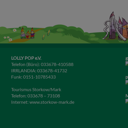
LOLLY POP e.V.
g
Telefon (Büro): 033678-410588
IRRLANDIA: 033678-41732
Funk: 0151-10785433
p
Tourismus Storkow/Mark
Telefon: 033678 – 73108
M
Internet:
www.storkow-mark.de