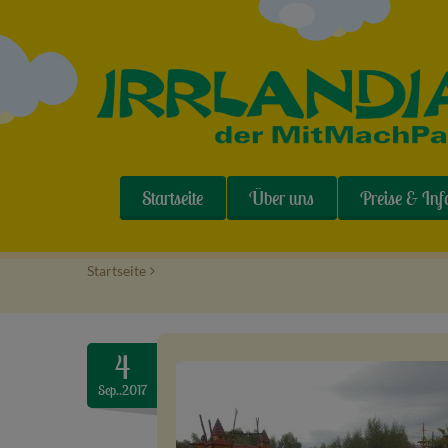
Startseite
Über uns
Preise & Inf
Startseite
>
4
Sep..2017