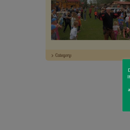
Category:
D
I
a