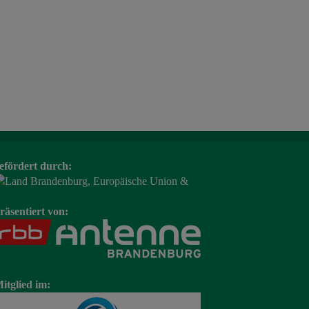
efördert durch:
räsentiert von:
itglied im: