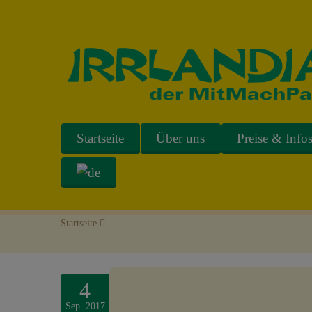
Startseite
Über uns
Preise & Info
Startseite
>
4
Sep..2017