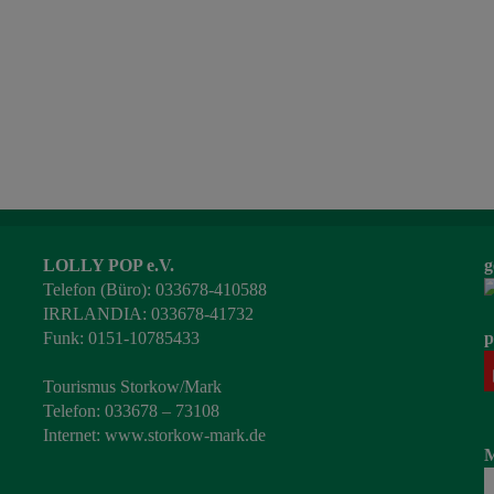
LOLLY POP e.V.
g
Telefon (Büro): 033678-410588
IRRLANDIA: 033678-41732
Funk: 0151-10785433
p
Tourismus Storkow/Mark
Telefon: 033678 – 73108
Internet:
www.storkow-mark.de
M