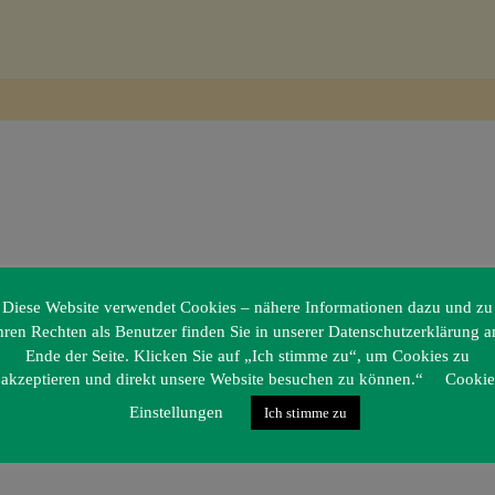
Diese Website verwendet Cookies – nähere Informationen dazu und zu
hren Rechten als Benutzer finden Sie in unserer Datenschutzerklärung 
Ende der Seite. Klicken Sie auf „Ich stimme zu“, um Cookies zu
akzeptieren und direkt unsere Website besuchen zu können.“
Cookie
Einstellungen
Ich stimme zu