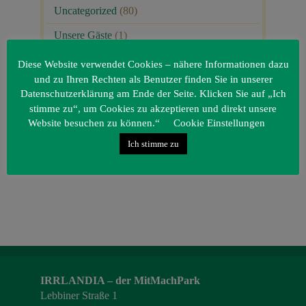
Uncategorized
(80)
Unsere Gäste
(1)
Diese Website verwendet Cookies – nähere Informationen dazu
und zu Ihren Rechten als Benutzer finden Sie in unserer
Datenschutzerklärung am Ende der Seite. Klicken Sie auf „Ich
stimme zu“, um Cookies zu akzeptieren und direkt unsere
Website besuchen zu können.“
Cookie Einstellungen
Ich stimme zu
IRRLANDIA – der MitMachPark
Lebbiner Straße 1