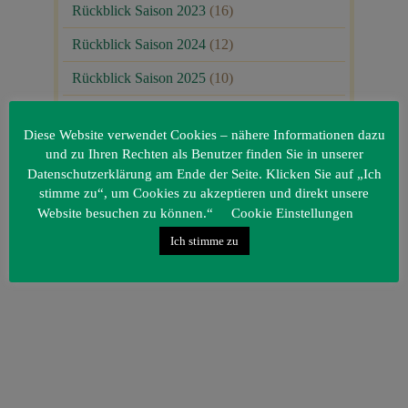
Rückblick Saison 2023
(16)
Rückblick Saison 2024
(12)
Rückblick Saison 2025
(10)
Uncategorized
(80)
Diese Website verwendet Cookies – nähere Informationen dazu
Unsere Gäste
(1)
und zu Ihren Rechten als Benutzer finden Sie in unserer
Datenschutzerklärung am Ende der Seite. Klicken Sie auf „Ich
stimme zu“, um Cookies zu akzeptieren und direkt unsere
Website besuchen zu können.“
Cookie Einstellungen
Ich stimme zu