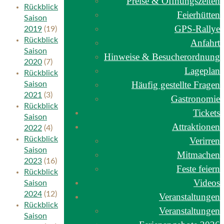
Preise & Öffnungszeiten
Rückblick
Feierhütten
Saison
GPS-Rallye
2019
(19)
Rückblick
Anfahrt
Saison
Hinweise & Besucherordnung
2020
(7)
Lageplan
Rückblick
Häufig gestellte Fragen
Saison
2021
(3)
Gastronomie
Rückblick
Tickets
Saison
Attraktionen
2022
(4)
Rückblick
Verirren
Saison
Mitmachen
2023
(16)
Feste feiern
Rückblick
Videos
Saison
2024
(12)
Veranstaltungen
Rückblick
Veranstaltungen
Saison