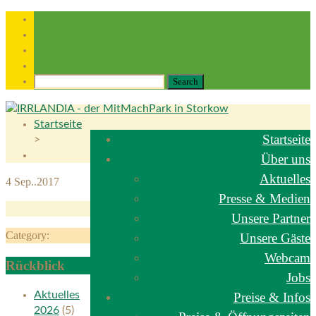
Startseite
Startseite
>
Über uns
Aktuelles
4
Sep..2017
Presse & Medien
Unsere Partner
Category:
Unsere Gäste
Webcam
Rückblick
Jobs
Aktuelles
Preise & Infos
2026
(5)