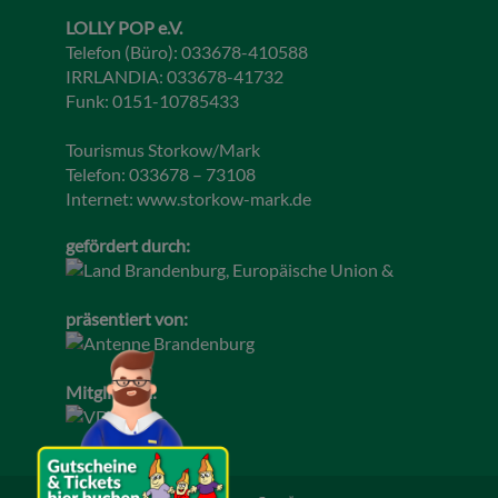
LOLLY POP e.V.
Telefon (Büro): 033678-410588
IRRLANDIA: 033678-41732
Funk: 0151-10785433
Tourismus Storkow/Mark
Telefon: 033678 – 73108
Internet:
www.storkow-mark.de
gefördert durch:
präsentiert von:
Mitglied im: