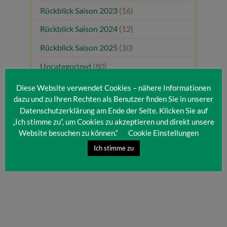
Rückblick Saison 2023
(16)
Rückblick Saison 2024
(12)
Rückblick Saison 2025
(10)
Uncategorized
(80)
Unsere Gäste
(1)
Diese Website verwendet Cookies – nähere Informationen
dazu und zu Ihren Rechten als Benutzer finden Sie in unserer
Datenschutzerklärung am Ende der Seite. Klicken Sie auf
„Ich stimme zu“, um Cookies zu akzeptieren und direkt unsere
Website besuchen zu können.“
Cookie Einstellungen
Ich stimme zu