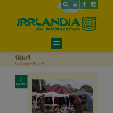
Startseite
Ritter4
Startseite
>
Ritter4
Über uns
Preise & Infos
7
Sep..2024
Tickets
Attraktionen
Videos