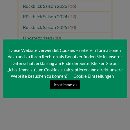
Rückblick Saison 2023
(16)
Rückblick Saison 2024
(12)
Rückblick Saison 2025
(10)
Uncategorized
(80)
Unsere Gäste
(1)
Diese Website verwendet Cookies – nähere Informationen
dazu und zu Ihren Rechten als Benutzer finden Sie in unserer
Datenschutzerklärung am Ende der Seite. Klicken Sie auf
„Ich stimme zu“, um Cookies zu akzeptieren und direkt unsere
Website besuchen zu können.“
Cookie Einstellungen
Ich stimme zu