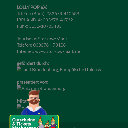
LOLLY POP e.V.
Telefon (Büro): 033678-410588
IRRLANDIA: 033678-41732
Funk: 0151-10785433
Tourismus Storkow/Mark
Telefon: 033678 – 73108
Internet:
www.storkow-mark.de
gefördert durch:
präsentiert von:
Mitglied im: