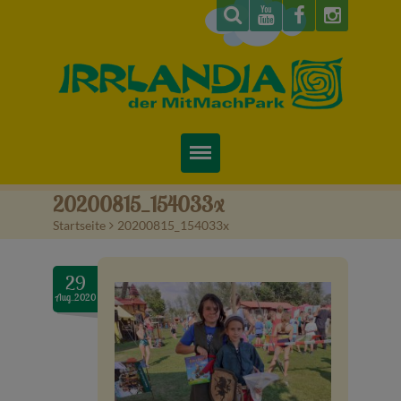
Startseite
20200815_154033x
Startseite
>
20200815_154033x
Über uns
Preise & Infos
29
Aug..2020
Tickets
Attraktionen
Videos