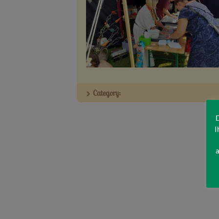
Category:
D
I
a