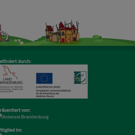
efördert durch:
räsentiert von:
itglied im: