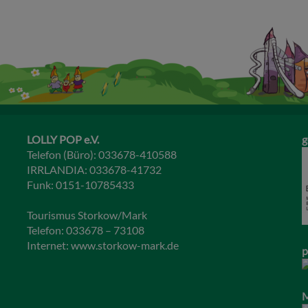
LOLLY POP e.V.
g
Telefon (Büro): 033678-410588
IRRLANDIA: 033678-41732
Funk: 0151-10785433
Tourismus Storkow/Mark
Telefon: 033678 – 73108
Internet:
www.storkow-mark.de
p
M