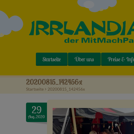
Startseite
Über uns
Preise & Inf
20200815_142456x
Startseite
>
20200815_142456x
29
Aug..2020