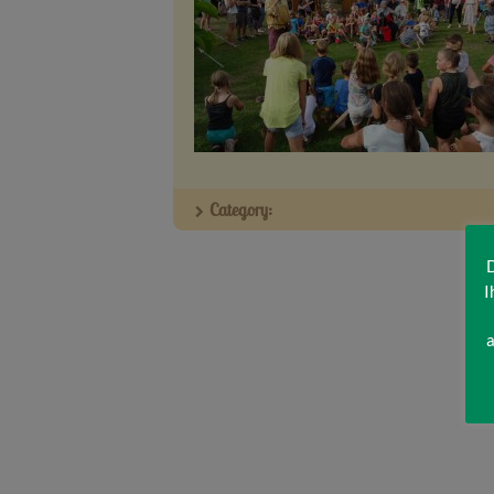
Category:
D
I
a