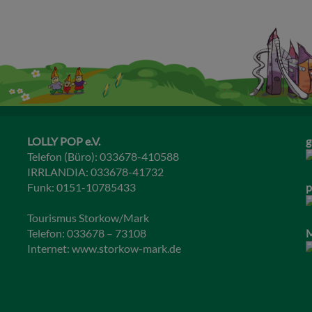
LOLLY POP e.V.
g
Telefon (Büro): 033678-410588
IRRLANDIA: 033678-41732
Funk: 0151-10785433
p
Tourismus Storkow/Mark
Telefon: 033678 – 73108
M
Internet:
www.storkow-mark.de