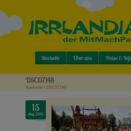
Startseite
Über uns
Preise & Inf
DSC07148
Startseite
>
DSC07148
15
Aug..2019