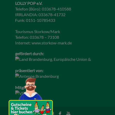
LOLLY POP e.V.
Telefon (Büro): 033678-410588
IRRLANDIA: 033678-41732
Funk: 0151-10785433
Tourismus Storkow/Mark
Telefon: 033678 – 73108
Internet:
www.storkow-mark.de
gefördert durch:
präsentiert von:
Mitglied im: