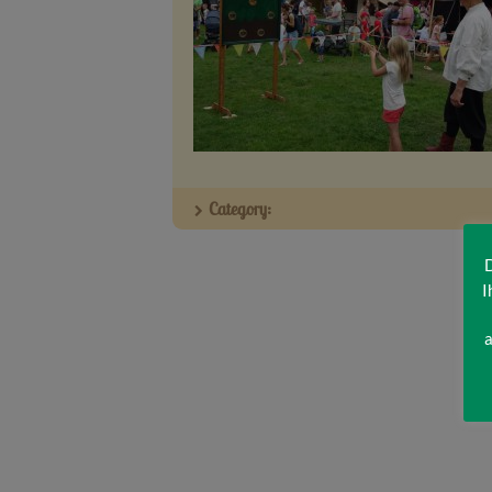
Category:
D
I
a