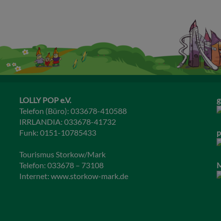
LOLLY POP e.V.
g
Telefon (Büro): 033678-410588
IRRLANDIA: 033678-41732
Funk: 0151-10785433
p
Tourismus Storkow/Mark
Telefon: 033678 – 73108
M
Internet:
www.storkow-mark.de