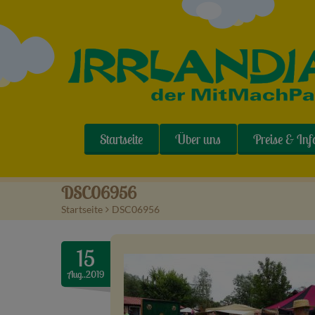
Startseite
Über uns
Preise & Inf
DSC06956
Startseite
>
DSC06956
15
Aug..2019