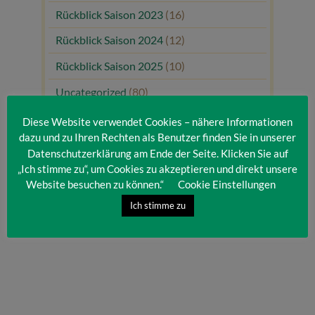
Rückblick Saison 2023
(16)
Rückblick Saison 2024
(12)
Rückblick Saison 2025
(10)
Uncategorized
(80)
Unsere Gäste
(1)
Diese Website verwendet Cookies – nähere Informationen
dazu und zu Ihren Rechten als Benutzer finden Sie in unserer
Datenschutzerklärung am Ende der Seite. Klicken Sie auf
„Ich stimme zu“, um Cookies zu akzeptieren und direkt unsere
Website besuchen zu können.“
Cookie Einstellungen
Ich stimme zu