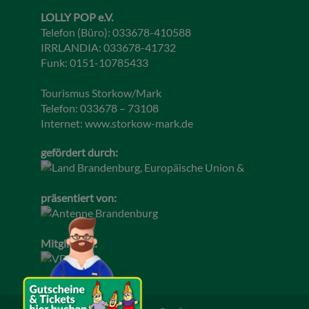
LOLLY POP e.V.
Telefon (Büro): 033678-410588
IRRLANDIA: 033678-41732
Funk: 0151-10785433
Tourismus Storkow/Mark
Telefon: 033678 – 73108
Internet:
www.storkow-mark.de
gefördert durch:
präsentiert von:
Mitglied im: