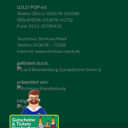
LOLLY POP e.V.
Telefon (Büro): 033678-410588
IRRLANDIA: 033678-41732
Funk: 0151-10785433
Tourismus Storkow/Mark
Telefon: 033678 – 73108
Internet:
www.storkow-mark.de
gefördert durch:
präsentiert von:
Mitglied im: