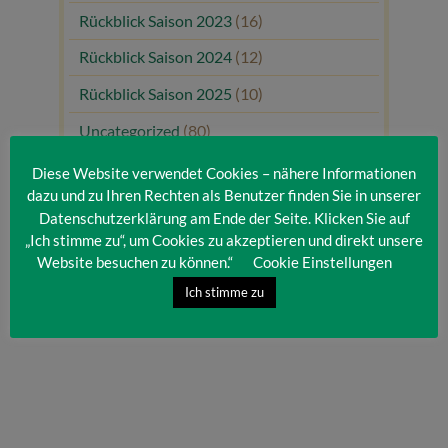
Rückblick Saison 2023
(16)
Rückblick Saison 2024
(12)
Rückblick Saison 2025
(10)
Uncategorized
(80)
Unsere Gäste
(1)
Diese Website verwendet Cookies – nähere Informationen
dazu und zu Ihren Rechten als Benutzer finden Sie in unserer
Datenschutzerklärung am Ende der Seite. Klicken Sie auf
„Ich stimme zu“, um Cookies zu akzeptieren und direkt unsere
Website besuchen zu können.“
Cookie Einstellungen
Ich stimme zu