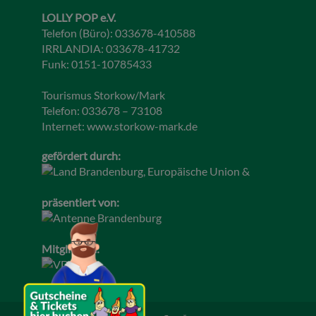
LOLLY POP e.V.
Telefon (Büro): 033678-410588
IRRLANDIA: 033678-41732
Funk: 0151-10785433
Tourismus Storkow/Mark
Telefon: 033678 – 73108
Internet:
www.storkow-mark.de
gefördert durch:
präsentiert von:
Mitglied im: