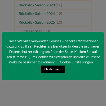
Rückblick Saison 2023
(16)
Rückblick Saison 2024
(12)
Rückblick Saison 2025
(10)
Uncategorized
(80)
Unsere Gäste
(1)
Diese Website verwendet Cookies – nähere Informationen
dazu und zu Ihren Rechten als Benutzer finden Sie in unserer
Datenschutzerklärung am Ende der Seite. Klicken Sie auf
„Ich stimme zu“, um Cookies zu akzeptieren und direkt unsere
Website besuchen zu können.“
Cookie Einstellungen
Ich stimme zu