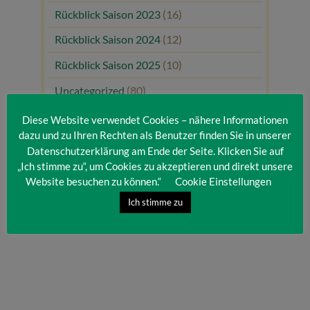
Rückblick Saison 2023
(16)
Rückblick Saison 2024
(12)
Rückblick Saison 2025
(10)
Uncategorized
(80)
Unsere Gäste
(1)
Diese Website verwendet Cookies – nähere Informationen
dazu und zu Ihren Rechten als Benutzer finden Sie in unserer
Datenschutzerklärung am Ende der Seite. Klicken Sie auf
„Ich stimme zu“, um Cookies zu akzeptieren und direkt unsere
Website besuchen zu können.“
Cookie Einstellungen
Ich stimme zu