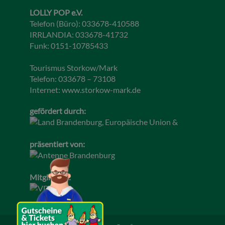
LOLLY POP e.V.
Telefon (Büro): 033678-410588
IRRLANDIA: 033678-41732
Funk: 0151-10785433
Tourismus Storkow/Mark
Telefon: 033678 – 73108
Internet:
www.storkow-mark.de
gefördert durch:
präsentiert von:
Mitglied im: