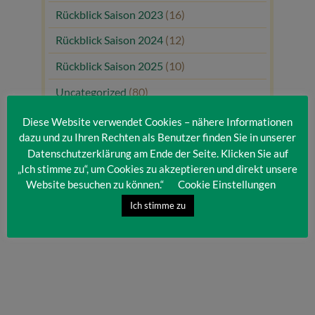
Rückblick Saison 2023
(16)
Rückblick Saison 2024
(12)
Rückblick Saison 2025
(10)
Uncategorized
(80)
Unsere Gäste
(1)
Diese Website verwendet Cookies – nähere Informationen
dazu und zu Ihren Rechten als Benutzer finden Sie in unserer
Datenschutzerklärung am Ende der Seite. Klicken Sie auf
„Ich stimme zu“, um Cookies zu akzeptieren und direkt unsere
Website besuchen zu können.“
Cookie Einstellungen
Ich stimme zu