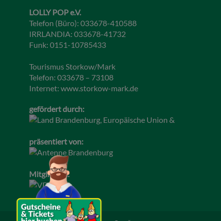
LOLLY POP e.V.
Telefon (Büro): 033678-410588
IRRLANDIA: 033678-41732
Funk: 0151-10785433
Tourismus Storkow/Mark
Telefon: 033678 – 73108
Internet:
www.storkow-mark.de
gefördert durch:
präsentiert von:
Mitglied im: