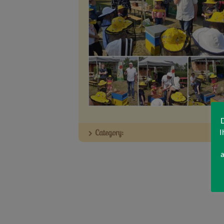
D
I
Category:
a