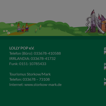
LOLLY POP e.V.
g
Telefon (Büro): 033678-410588
IRRLANDIA: 033678-41732
Funk: 0151-10785433
p
Tourismus Storkow/Mark
Telefon: 033678 – 73108
M
Internet:
www.storkow-mark.de