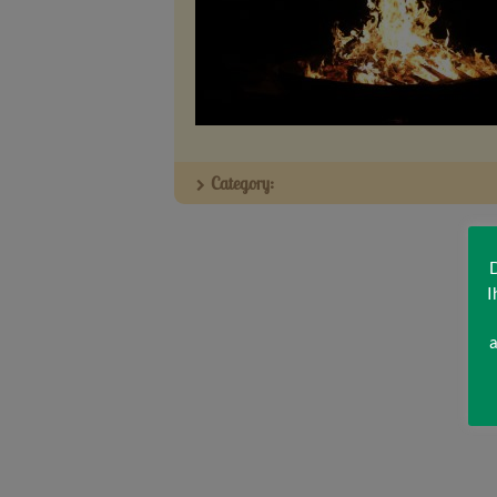
Category:
D
I
a