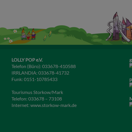
LOLLY POP e.V.
g
Telefon (Büro): 033678-410588
IRRLANDIA: 033678-41732
Funk: 0151-10785433
p
Tourismus Storkow/Mark
Telefon: 033678 – 73108
M
Internet:
www.storkow-mark.de