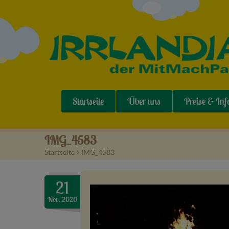
Startseite
Über uns
Preise & Inf
IMG_4583
Startseite
>
IMG_4583
21
Nov..2020