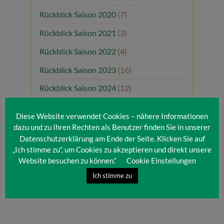
Rückblick Saison 2020
(7)
Rückblick Saison 2021
(3)
Rückblick Saison 2022
(4)
Rückblick Saison 2023
(16)
Rückblick Saison 2024
(12)
Rückblick Saison 2025
(10)
Diese Website verwendet Cookies – nähere Informationen
Uncategorized
(80)
dazu und zu Ihren Rechten als Benutzer finden Sie in unserer
Datenschutzerklärung am Ende der Seite. Klicken Sie auf
Unsere Gäste
(1)
„Ich stimme zu“, um Cookies zu akzeptieren und direkt unsere
Website besuchen zu können.“
Cookie Einstellungen
Ich stimme zu