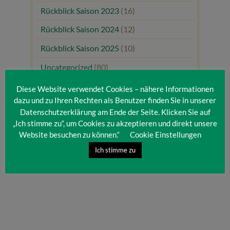
Rückblick Saison 2023
(16)
Rückblick Saison 2024
(12)
Rückblick Saison 2025
(10)
Uncategorized
(80)
Unsere Gäste
(1)
Diese Website verwendet Cookies – nähere Informationen
dazu und zu Ihren Rechten als Benutzer finden Sie in unserer
Datenschutzerklärung am Ende der Seite. Klicken Sie auf
„Ich stimme zu“, um Cookies zu akzeptieren und direkt unsere
Website besuchen zu können.“
Cookie Einstellungen
Ich stimme zu