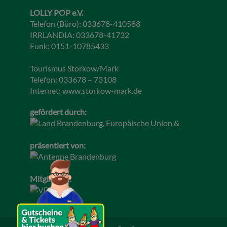
LOLLY POP e.V.
Telefon (Büro): 033678-410588
IRRLANDIA: 033678-41732
Funk: 0151-10785433
Tourismus Storkow/Mark
Telefon: 033678 – 73108
Internet:
www.storkow-mark.de
gefördert durch:
präsentiert von:
Mitglied im: